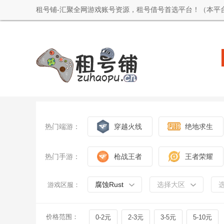
租号铺-汇聚全网游戏账号资源，租号借号首选平台！（本平
热门端游：
穿越火线
绝地求生
热门手游：
枪战王者
王者荣耀
腐蚀Rust
选择大区
游戏区服：
价格范围：
0-2元
2-3元
3-5元
5-10元