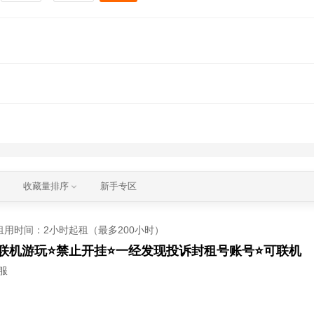
收藏量排序
新手专区
租用时间
：2小时起租（最多200小时）
可联机游玩⭐禁止开挂⭐一经发现投诉封租号账号⭐可联机
全服