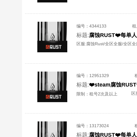
编号：
4344133
租
标题:
区服:
腐蚀Rust/全区全服/全区
编号：
12951329
标题:
❤️steam腐蚀R
区
限制：租号2次及以上
编号：
13173024
标题: