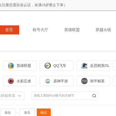
台注册后需实名认证，未满18岁禁止下单）
首页
租号大厅
英雄联盟
穿越火线
英雄联盟
QQ飞车
反恐精英OL
火影忍者
原神手游
和平精英
选择服务器
-
确定