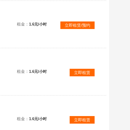
哥哥点我✅7月30日已自测无封禁✅steam腐蚀RUST✅生存游戏✅可加好友✅可联机✅已更新无封禁
租金：
1.6元/小时
立即租赁/预约
可联机✅
租金：
1.6元/小时
立即租赁
租金：
1.6元/小时
立即租赁