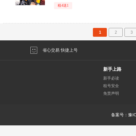
租4送1
1
2
3
省心交易 快捷上号
新手上路
新手必读
租号安全
免责声明
备案号：豫IC