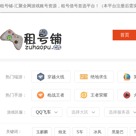
租号铺-汇聚全网游戏账号资源，租号借号首选平台！（本平台注册后需实
首页
热门端游：
穿越火线
绝地求生
热门手游：
枪战王者
王者荣耀
QQ飞车
选择大区
选择服务器
游戏区服：
关键词：
玉麒麟
烛龙
S车
冰凤
黑曼巴