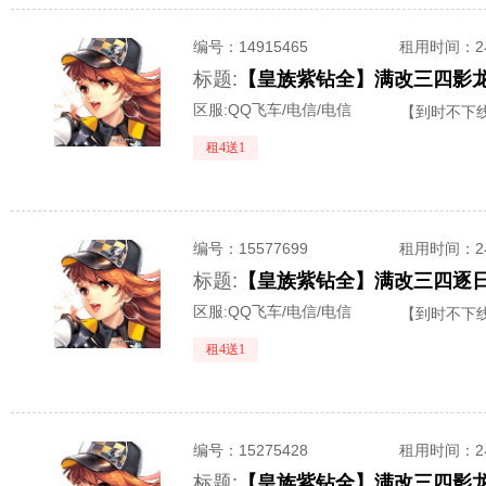
编号：
14915465
租用时间
：
标题:
区服:
QQ飞车/电信/电信
【到时不下
租4送1
编号：
15577699
租用时间
：
标题:
【皇族紫钻全】满改三四逐日
区服:
QQ飞车/电信/电信
【到时不下
租4送1
编号：
15275428
租用时间
：
标题: