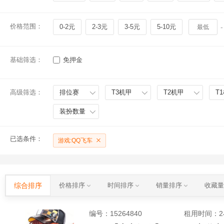
价格范围：
0-2元
2-3元
3-5元
5-10元
-
基础筛选：
免押金
高级筛选：
排位赛
T3机甲
T2机甲
T
装扮数量
已选条件：
游戏:QQ飞车
综合排序
价格排序
时间排序
销量排序
收藏
编号：
15264840
租用时间
：