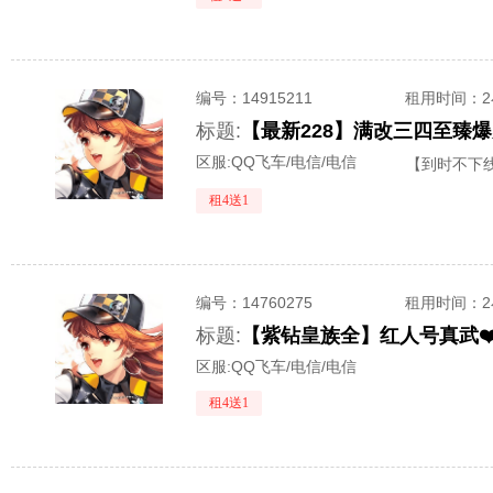
编号：
14915211
租用时间
：
标题:
区服:
QQ飞车/电信/电信
【到时不下
租4送1
编号：
14760275
租用时间
：
标题:
【紫钻皇族全】红人号真武❤️
区服:
QQ飞车/电信/电信
租4送1